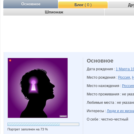
Основное
Блог
( 0 )
Др
Шпионаж
Основное
Дата рождения :
1 Марта
1
Место рождения :
Россия
,
Н
Место нахождения :
Россия
Место проживания : не ука
Любимые места : не указа
Интересы :
Люди и их жизн
О себе : честно-честный
Портрет заполнен на 73 %