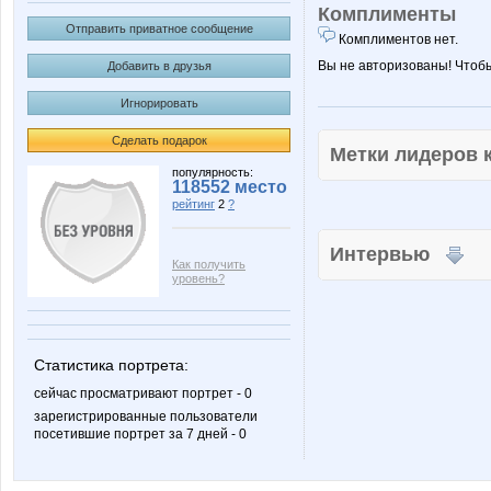
Комплименты
Отправить приватное сообщение
Комплиментов нет.
Вы не авторизованы! Чтоб
Добавить в друзья
Игнорировать
Сделать подарок
Метки лидеров
популярность:
118552 место
рейтинг
2
?
Интервью
Как получить
уровень?
Статистика портрета:
сейчас просматривают портрет - 0
зарегистрированные пользователи
посетившие портрет за 7 дней - 0